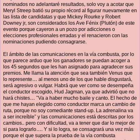
nominados no adelantaré resultados, solo voy a acotar que
Meryl Streep batió su propio récord al figurar nuevamente en
las lista de candidatas y que Mickey Rourke y Robert
Downey jr, son considerados los Ave Fénix (Plutón) de este
evento porque cayeron a un pozo por adicciones o
elecciones profesionales erradas y el renacieron con las
nominaciones pudiendo consagrarse.
El ámbito de las comunicaciones en la vía combusta, por lo
que parece arduo que los ganadores se puedan acoger a
los 45 segundos que les han asignado para agradecer sus
premios. Me llama la atención que sea también Venus que
lo represente… al menos uno de los que hable disgustará,
será agresivo o vulgar. Habrá que ver como se desempeña
el conductor escogido, Hud Jagman, ya que advirtió que no
hará chistes… "Va a haber mucho baile y canto. El hecho de
que me hayan elegido como conductor marca un cambio de
ruta, porque no soy comediante stand-up. La adrenalina va
a ser increíble" y las comunicaciones está descritas por los
cambios.. pero con dificultad, va a tener que dar lo mejor de
si para lograrlo…. Y si lo logra, se consagrará una vez más
porque el que supera la prueba de la vía combusta