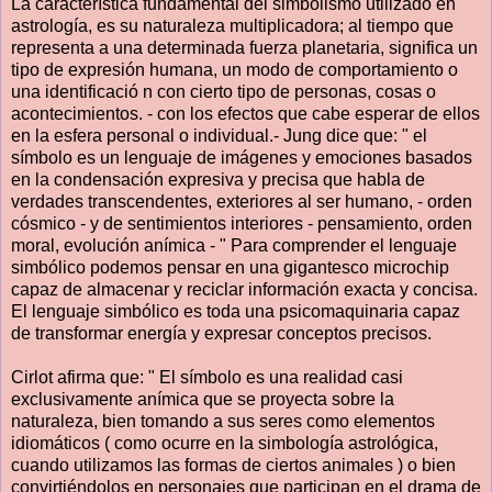
La característica fundamental del simbolismo utilizado en
astrología, es su naturaleza multiplicadora; al tiempo que
representa a una determinada fuerza planetaria, significa un
tipo de expresión humana, un modo de comportamiento o
una identificació n con cierto tipo de personas, cosas o
acontecimientos. - con los efectos que cabe esperar de ellos
en la esfera personal o individual.- Jung dice que: " el
símbolo es un lenguaje de imágenes y emociones basados
en la condensación expresiva y precisa que habla de
verdades transcendentes, exteriores al ser humano, - orden
cósmico - y de sentimientos interiores - pensamiento, orden
moral, evolución anímica - " Para comprender el lenguaje
simbólico podemos pensar en una gigantesco microchip
capaz de almacenar y reciclar información exacta y concisa.
El lenguaje simbólico es toda una psicomaquinaria capaz
de transformar energía y expresar conceptos precisos.
Cirlot afirma que: " El símbolo es una realidad casi
exclusivamente anímica que se proyecta sobre la
naturaleza, bien tomando a sus seres como elementos
idiomáticos ( como ocurre en la simbología astrológica,
cuando utilizamos las formas de ciertos animales ) o bien
convirtiéndolos en personajes que participan en el drama de