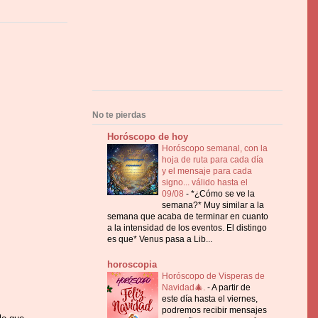
No te pierdas
Horóscopo de hoy
Horóscopo semanal, con la
hoja de ruta para cada día
y el mensaje para cada
signo... válido hasta el
09/08
-
*¿Cómo se ve la
semana?* Muy similar a la
semana que acaba de terminar en cuanto
a la intensidad de los eventos. El distingo
es que* Venus pasa a Lib...
horoscopia
Horóscopo de Visperas de
Navidad🎄.
-
A partir de
este día hasta el viernes,
podremos recibir mensajes