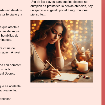
Una de las claves para que los deseos se
cumplan es prestarles la debida atención, hay
ada uno de ellos
un ejercicio sugerido por el Feng Shui que
tor terciario y a
pienso te...
a que afecta a
omienda seguir
r bombillas de
minantes.
a crisis del
nación. A nivel
ca con carácter
os de la
Real Decreto
que se adelanta
pectivamente.
 conozcan