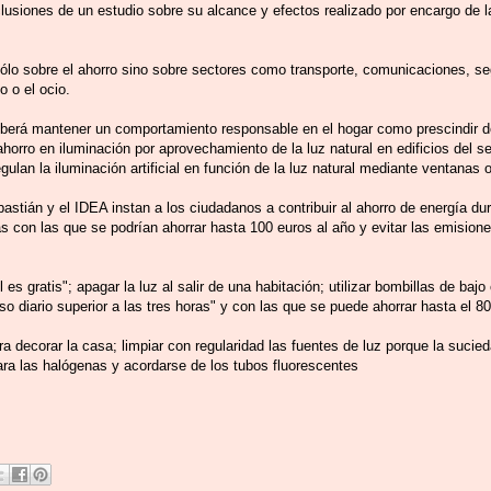
lusiones de un estudio sobre su alcance y efectos realizado por encargo de 
ólo sobre el ahorro sino sobre sectores como transporte, comunicaciones, seg
o o el ocio.
eberá mantener un comportamiento responsable en el hogar como prescindir de l
orro en iluminación por aprovechamiento de la luz natural en edificios del sec
ulan la iluminación artificial en función de la luz natural mediante ventanas o
stián y el IDEA instan a los ciudadanos a contribuir al ahorro de energía dur
s con las que se podrían ahorrar hasta 100 euros al año y evitar las emision
 es gratis"; apagar la luz al salir de una habitación; utilizar bombillas de ba
 diario superior a las tres horas" y con las que se puede ahorrar hasta el 80
ara decorar la casa; limpiar con regularidad las fuentes de luz porque la suci
 para las halógenas y acordarse de los tubos fluorescentes