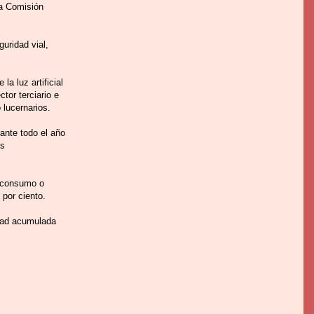
la Comisión
uridad vial,
a luz artificial
tor terciario e
 lucernarios.
ante todo el año
es
jo consumo o
 por ciento.
edad acumulada