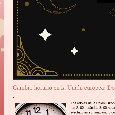
Cambio horario en la Unión europea: D
*
Los relojes de la Unión Euro
las 2. 00 serán las 3. 00 hor
eléctrico en iluminación, lo q