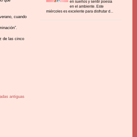
lo que
en sueños y sentir poesía
en el ambiente. Este
miércoles es excelente para disfrutar d...
e verano, cuando
minación”.
z de las cinco
adas antiguas