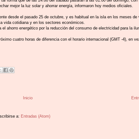
tal forma que de las 24.00 del sábado pasarán a las 01.00 del domingo, con 
echar mejor la luz solar y ahorrar energía, informaron hoy medios oficiales.
igente desde el pasado 25 de octubre, y es habitual en la isla en los meses d
la vida cotidiana y en los sectores económicos.
l ahorro energético por la reducción del consumo de electricidad para la ilu
róximo cuatro horas de diferencia con el horario internacional (GMT -4), en ve
Inicio
Entr
scribirse a:
Entradas (Atom)