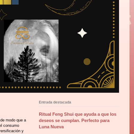
Entrada destacada
Ritual Feng Shui que ayuda a que los
, de modo que a
deseos se cumplan. Perfecto para
 del consumo
Luna Nueva
ersificación y