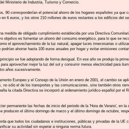
del Ministerio de Industria, Turismo y Comercio.
os, 90 corresponderían el potencial ahorro de los hogares españoles ya que c
en 6 euros, y los otros 210 millones de euros restantes a los edificios del sec
una medida de obligado cumplimiento establecida por una Directiva Comunitari
o objetivo es fomentar un ahorro del consumo energético, para lo que se rec
mo el aprovechamiento de la luz natural, apagar luces innecesarias o utiliza
 podrían ahorrar hasta 100 euros anuales por hogar y evitar emisiones conta
rincipio se fue adoptando de forma desigual. En ese año se produjo la primer
 para aprovechar mejor la luz del sol y consumir menos electricidad para ilumi
atro años sucesivamente.
lamento Europeo y el Consejo de la Unión en enero de 2001, el cambio se apli
s, no sólo el de los transportes y las comunicaciones, sino también otros ram
aña la citada Directiva se incorporó al ordenamiento jurídico español por el 
r permanente las fechas de inicio del periodo de la 'Hora de Verano', en la 
e se producen el último domingo de marzo y el último domingo de octubre, res
uerda que todos los ciudadanos e instituciones, públicas y privadas de la UE
nificar su actividad sin esperar a ninguna norma futura.