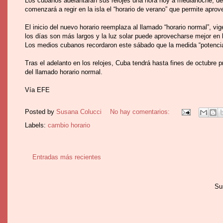
Los cubanos adelantarán sus relojes una hora hoy a medianoche, de 
comenzará a regir en la isla el “horario de verano” que permite aprov
El inicio del nuevo horario reemplaza al llamado “horario normal”, v
los días son más largos y la luz solar puede aprovecharse mejor en 
Los medios cubanos recordaron este sábado que la medida “potencia e
Tras el adelanto en los relojes, Cuba tendrá hasta fines de octubre p
del llamado horario normal.
Vía EFE
Posted by
Susana Colucci
No hay comentarios:
Labels:
cambio horario
Entradas más recientes
Su