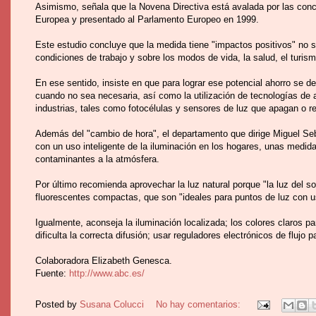
Asimismo, señala que la Novena Directiva está avalada por las conc
Europea y presentado al Parlamento Europeo en 1999.
Este estudio concluye que la medida tiene "impactos positivos" no s
condiciones de trabajo y sobre los modos de vida, la salud, el turism
En ese sentido, insiste en que para lograr ese potencial ahorro se d
cuando no sea necesaria, así como la utilización de tecnologías de ah
industrias, tales como fotocélulas y sensores de luz que apagan o reg
Además del "cambio de hora", el departamento que dirige Miguel Seba
con un uso inteligente de la iluminación en los hogares, unas medida
contaminantes a la atmósfera.
Por último recomienda aprovechar la luz natural porque "la luz del sol
fluorescentes compactas, que son "ideales para puntos de luz con uso
Igualmente, aconseja la iluminación localizada; los colores claros p
dificulta la correcta difusión; usar reguladores electrónicos de flujo
Colaboradora Elizabeth Genesca.
Fuente:
http://www.abc.es/
Posted by
Susana Colucci
No hay comentarios: