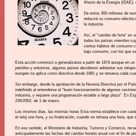
Ahorro de la Energía (IDAE), 
De estos 300 millones de eur
reducirá su consumo eléctrico 
la industria.
Así, el "cambio de hora" es 
todos los países miembro cuy
ciertos hábitos de consumo co
bajo consumo, con los que se
Esta acción comenzó a generalizarse a partir de 1974 aunque en un p
petróleo y entonces, algunos países decidieron adelantar sus relojes
europeo se aplica como directiva desde 1981 y se renueva cada cu
Sin embargo, desde la aprobación de la Novena Directiva por el Par
indefinido al entenderse el "buen funcionamiento de algunos sectore
industria, y requiere una programación estable a largo plazo". En Esp
236/2002, de 1 de marzo.
Los mismos días, las mismas horas Esta norma establece con carácte
el reloj una hora, y su finalización, cuando se retrasa una hora, qu
En ese sentido, el Ministerio de Industria, Turismo y Comercio, rec
anticipadamente las fechas del cambio horario anual con el fin de pla