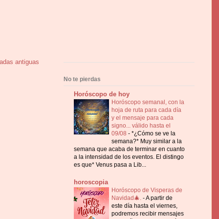
adas antiguas
No te pierdas
Horóscopo de hoy
Horóscopo semanal, con la
hoja de ruta para cada día
y el mensaje para cada
signo... válido hasta el
09/08
-
*¿Cómo se ve la
semana?* Muy similar a la
semana que acaba de terminar en cuanto
a la intensidad de los eventos. El distingo
es que* Venus pasa a Lib...
horoscopia
Horóscopo de Visperas de
Navidad🎄.
-
A partir de
este día hasta el viernes,
podremos recibir mensajes