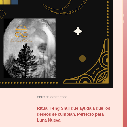
Entrada destacada
Ritual Feng Shui que ayuda a que los
deseos se cumplan. Perfecto para
Luna Nueva