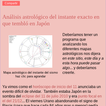
Compartir
Análisis astrológico del instante exacto en
que tembló en Japón
Deberíamos tener un
programa que
analizando los
diferentes mapas
astrológicos nos dijera
en este sitio, este día y a
esta hora puede pasar
algo
... y deberíamos
creerle.
Mapa astrológico del instante del sismo
haz clic para agrandar
Ya vimos como el
horóscopo de inicio del 11
anunciaba un
evento difícil de olvidar. También estaba Japón en la
sombra del
eclipse del 11 de julio 2010
y era
punto focal en
el del 21/12
... El viernes Urano abandonando el signo de
Piscis (cosa que hace cada 84 años mas o menos) pedía