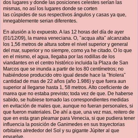
dos lugares y donde las posiciones celestes serían las
mismas, no así los lugares donde se corten
las cúspides de sus respectivos ángulos y casas ya que,
innegablemente serian diferentes.
En alusión a lo expuesto. A las 12 horas del día de ayer
(01/12/09), la marea veneciana. O, "acqua alta" alcanzaba
los 1,56 metros de altura sobre el nivel superior y general
del mar, superior y no siempre, como ya he citado. O lo que
en el mismo, el agua, llegaba por las rodillas de los
viandantes en el centro histórico incluida la Plaza de San
Marcos que se inunda a partir de los 80 centímetros; no
habiéndose producido otro igual desde hace la "friolera"
cantidad de mas de 22 años (año 1.986) y que fuera aun
superior al llegarse hasta 1, 58 metros. Alto coeficiente de
marea que no estaba previsto; toda vez de que. De haberse
sabido, se hubiese tomado las correspondientes medidas
en evitación de males que, aunque no fueran personales, si
que fueron materiales. De ahí a que, una vez mas, reitero de
que en esta gran pleamar para Venecia, si que pudiera tener
influencia la posición de Ganimedes en sus trayectorias
orbitales alrededor del Sol y su gigante Júpiter al que
envuelve.