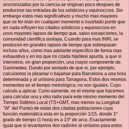
sincronizados por la ciencia se originan poco despues de
producirse las entradas de los solsticios y equinoccios. Sin
embargo estos mas significativos y mucho mas mayores
que se for-man en cualquier momento e inusitado punto que
en nada influyen los citados solsticios y equinoccios en
unos mayores lapsos de tiempo que, salvo excepciones, la
comunidad científica soslaya. Cuando para mas INRI, se
producen en grandes lapsos de tiempo que sobrepasan
incluso años, como mas adelante especifico de forma mas
exhaustiva y en los que mi citada hipótesi apunta, a que si
interviene, en gran proporción, una mayor componente de
Ganimedes. Dando por sentado de que si, por ejemplo,
calculamos la pleamar o bajamar para Barcelona a una hora
determinada y al unísono para Tarragona. Estos dos mismos
momentos en el tiempo metrológico, no son iguales. Cuyo
calculo a aplicar. Curio-samente, es el mismo que hacemos
para calcular una y otra radix para este mismo momento del
Tiempo Sidéreo Local (TS+GMT, mas menos su Longitud
"W" del Punto) de estas dos citadas poblaciones cuya
función matemática esta en la proporción 1/15, donde 1º
grado de tiempo (1 hora) es a 15º de arco. Exactamente
igual que si levantamos dos radix/es al unísono para estos