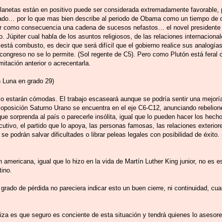
lanetas están en positivo puede ser considerada extremadamente favorable, 
grado… por lo que mas bien describe al periodo de Obama como un tiempo de 
er como consecuencia una cadena de sucesos nefastos… el novel presidente 
. Júpiter cual habla de los asuntos religiosos, de las relaciones internacional
 está combusto, es decir que será difícil que el gobierno realice sus analogía
congreso no se lo permite. (Sol regente de C5). Pero como Plutón está feral c
mitación anterior o acrecentarla.
n Luna en grado 29)
co estarán cómodas. El trabajo escaseará aunque se podría sentir una mejoría
oposición Saturno Urano se encuentra en el eje C6-C12, anunciando rebelion
 sorprenda al país o parecerle insólita, igual que lo pueden hacer los hech
cutivo, el partido que lo apoya, las personas famosas, las relaciones exteriores
o se podrán salvar dificultades o librar peleas legales con posibilidad de éxito.
mericana, igual que lo hizo en la vida de Martín Luther King junior, no es es
tino.
 grado de pérdida no pareciera indicar esto un buen cierre, ni continuidad, cu
iza es que seguro es conciente de esta situación y tendrá quienes lo asesor