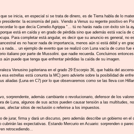
ue se inicia, en especial si se trata de dinero, es de Tierra habla de lo mater
vo presidente: la economía del país. Viendo a Venus su regente positivo en P
recordar lo que decía Cornelio Agrippa "… tú no harás nada con éxito sin la a
 porque está en caída y en grado de pérdida sino que además está vacía de c
 ocupa. Para completar está angular, es decir que su anuncio es general, no es
ncestral es no hacer nada de importancia, menos aún si está débil y en grad
ra a nada… un ejemplo de evento que se realizó con Luna vacía de curso fue 
perio italiano por parte de Mussolini. que nadie recuerda. Concluimos entonce
s aún puede que tenga que enfrentar pérdidas la caída de su imagen.
raleza Venusino jupiteriana en el grado 29 Escorpio 36, que habla del ascenso
a esa estrellas está conunta la MC) pero advierte sobre la posibilidad de enfr
s aliadas (Luna en C7) por lo que observaremos como se las lleva con Hillar
ivo, sorprendente, además cambiante o revolucionario, defensor de los valore
ra de Luna, algunos de sus actos pueden causar tensión a las multitudes, no
s, afectar sitios de reclusión o referirse a los impuestos.
o de jurar, firma y dará un discurso, pero además describe un gobierno en el
o cubrirán las expectativas. Estando Mercurio en Acuario: sorprenden o pare
ven retrocediendo...