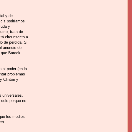
ial y de
iscis podríamos
yuda y
urso, trata de
tá circunscrito a
o de pérdida. Si
el anuncio de
s que Barack
 al poder (en la
entar problemas
y Clinton y
s universales,
 solo porque no
 que los medios
cen