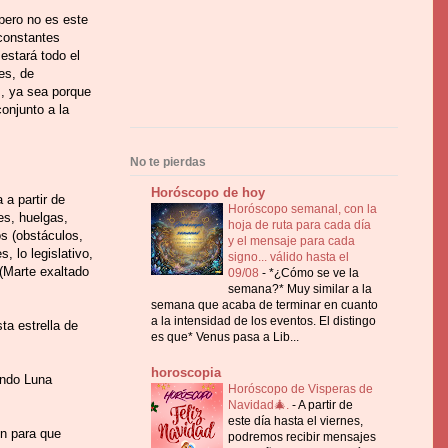
pero no es este
constantes
estará todo el
es, de
s, ya sea porque
onjunto a la
No te pierdas
Horóscopo de hoy
 a partir de
Horóscopo semanal, con la
es, huelgas,
hoja de ruta para cada día
os (obstáculos,
y el mensaje para cada
, lo legislativo,
signo... válido hasta el
 (Marte exaltado
09/08
-
*¿Cómo se ve la
semana?* Muy similar a la
semana que acaba de terminar en cuanto
a la intensidad de los eventos. El distingo
ta estrella de
es que* Venus pasa a Lib...
horoscopia
ando Luna
Horóscopo de Visperas de
Navidad🎄.
-
A partir de
este día hasta el viernes,
en para que
podremos recibir mensajes