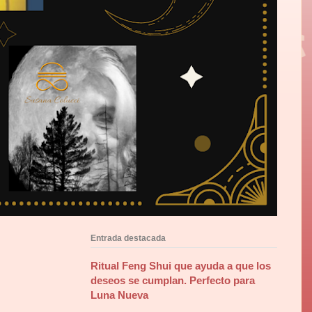
Entrada destacada
Ritual Feng Shui que ayuda a que los
deseos se cumplan. Perfecto para
Luna Nueva