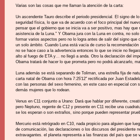
Varias son las cosas que me llaman la atención de la carta:
Un ascendente Tauro describe el periodo presidencial. El signo de lo q
seguridad física, lo que va de acuerdo con el foco principal del nue
pensar que el gobierno que se inicia va a ser positivo, mas hay que 
asistencia de la Luna." Y Obama jura con la Luna en contra, no solo
formar varios aspectos pero no lo logra antes de salir del signo que
un solo ámbito. Cuando Luna está vacía de curso la recomendación a
no se hace caso a la advertencia entonces lo que se inicie no llega
alto al fuego de ETA y… no llegó a anda. Otro la declaración del im
Obama tratará de hacer lo que prometa pero no podrá alcanzarlo, ma
Luna además se está separando de Toliman, una estrella fija de natu
carta natal de Obama con hora 7:25'12'' rectificada por Juan Estadel
con las personas del sexo femenino, en este caso en especial con su
demás mujeres que lo rodean.
Venus en C11 conjunto a Urano: Dará que hablar por diferente, creat
pero Neptuno, regente de C12 y presente en C11 recibe una cuadratu
se los esperan o son extraños, sino porque pueden representar prueba
Mercurio está retrógrado en C10, nada propicio para alguien que lueg
de comunicación, las declaraciones o los discursos del presidente n
extravagantes. el planeta representa a las finanzas del país que se 