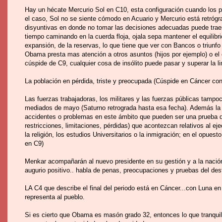
Hay un hécate Mercurio Sol en C10, esta configuración cuando los p
el caso, Sol no se siente cómodo en Acuario y Mercurio está retró
disyuntivas en donde no tomar las decisiones adecuadas puede tra
tiempo caminando en la cuerda floja, ojala sepa mantener el equilibrio
expansión, de la reservas, lo que tiene que ver con Bancos o triunfo
Obama presta mas atención a otros asuntos (hijos por ejemplo) o el 
cúspide de C9, cualquier cosa de insólito puede pasar y superar la li
La población en pérdida, triste y preocupada (Cúspide en Cáncer co
Las fuerzas trabajadoras, los militares y las fuerzas públicas tampo
mediados de mayo (Saturno retrograda hasta esa fecha). Además la 
accidentes o problemas en este ámbito que pueden ser una prueba que
restricciones, limitaciones, pérdidas) que acontezcan relativos al eje
la religión, los estudios Universitarios o la inmigración; en el opuest
en C9)
Menkar acompañarán al nuevo presidente en su gestión y a la nación a
augurio positivo.. habla de penas, preocupaciones y pruebas del des
LA C4 que describe el final del periodo está en Cáncer...con Luna en
representa al pueblo.
Si es cierto que Obama es masón grado 32, entonces lo que tranquil