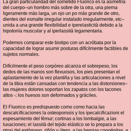
La gran particularidad del sometido Fluorico es la asimetría
del cuerpo–un hombro más sobre de la otra, una pierna
ligeramente más larga, un ojo un po más grande de otro,
dientes del esmalte irregular instalado irregularmente, etc–
unida a una grande flexibilidad e iperelasticità debido a la
hipotonía muscular y al iperlassità legamentaria.
Podemos comparar este biotipo con un acróbata por la
capacidad de lograr asumir posturas difícilmente factibles de
sujetos normales.
Difícilmente el peso corpóreo alcanza el sobrepeso, los
dedos de las manos son flexuosos, los pies presentan el
aplastamiento de la vez plantilla y las articulaciones a nivel
de la tibia están cansadas con tendencia a las distorsiones–
las mujeres dolores soportan los zapatos con los tacones
altos -; los huesos son deformados y gráciles.
El Fluorico es predispuesto como como hacia las
descalcificaciones la osteoporosis y los ipecalcificazioni el
espesamiento del fémur; cortinas a los lombalgie, a las
luxaciones; el lassità del tejido elástico se lo prepara a los
ptosi del estómago, riñón y útero, a las hernias congénitas, a