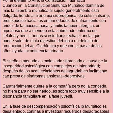
Por el elemento Aire: la Constitución Muriática
Cuando en la Constitución Sulfurica Muriático domina de
más la miembro muriática el sujeto generalmente está
delgado, tiende a la anemia sideropenica, de cutis malsano,
predispuesto hacia las enfermedades de enfriamiento con
aridez de la mucosa nasal y rinitis también alérgica: un
hipotenso que a menudo está sobre todo enfermo de
cefalea y hemicráneas si estudiante echa el ancla, que
puede sufrir de mala digestión debida a un defecto de
producción del ac. Clorhídrico y que con el pasar de los
años ayuda incontinencia urinario.
El sueño a menudo es molestado sobre todo a causa de la
inseguridad psicológica con complejos de inferioridad;
después de los acontecimientos desagradables fácilmente
cae presa de síndromas ansiosas–depresivas.
Caratterialmente quiere a la compañía pero no la concede,
no hiere para no ser herido, es sobre todo muy sensible a la
disonancia famigliare en la fase juvenil.
En la fase de descompensación psicofísica lo Muriático es
desalentado, cortinas a investigar recuerdos desagradables