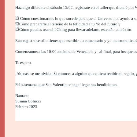
Haz algo diferente el sábado 15/02, regístrate en el taller que dictaré por
💥 Cómo cuestionarnos lo que sucede para que el Universo nos ayude a so
💥Cómo prepararle el terreno de la felicidad a tu Yo del futuro y
💥Cómo puedes usar el I Ching para llevar adelante este año con éxito.
Para registrarte sólo tienes que escribir un comentario y yo me comunicar
Comenzamos a las 10:00 am hora de Venezuela y , al final, para los que es
Te espero.
¡Ah, casi se me olvida! Si conoces a alguien que quiera recibir mi regalo, ¡
Feliz semana, que San Valentín te haga llegar sus bendiciones.
Namaste
Susana Colucci
Febrero 2025