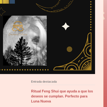
Entrada destacada
Ritual Feng Shui que ayuda a que los
deseos se cumplan. Perfecto para
Luna Nueva