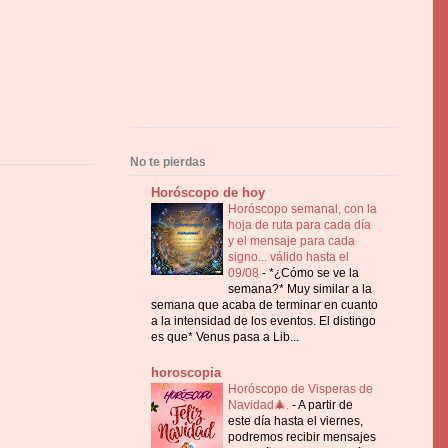
No te pierdas
Horóscopo de hoy
Horóscopo semanal, con la
hoja de ruta para cada día
y el mensaje para cada
signo... válido hasta el
09/08
-
*¿Cómo se ve la
semana?* Muy similar a la
semana que acaba de terminar en cuanto
a la intensidad de los eventos. El distingo
es que* Venus pasa a Lib...
horoscopia
Horóscopo de Visperas de
Navidad🎄.
-
A partir de
este día hasta el viernes,
podremos recibir mensajes